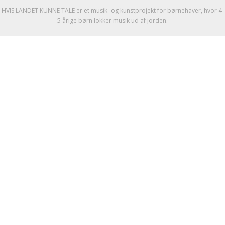
HVIS LANDET KUNNE TALE er et musik- og kunstprojekt for børnehaver, hvor 4-
5 årige børn lokker musik ud af jorden.