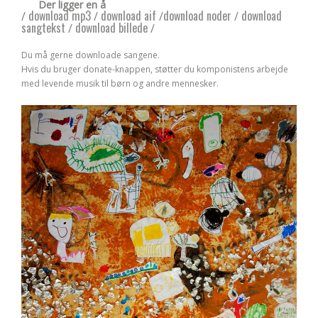
Der ligger en å
download mp3
download aif
download noder
download
/
/
/
/
sangtekst
download billede
/
/
Du må gerne downloade sangene.
Hvis du bruger donate-knappen, støtter du komponistens arbejde
med levende musik til børn og andre mennesker.