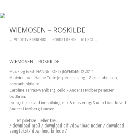
WIEMOSEN – ROSKILDE
← VEDDELEV BØRNEHUS
NORDSTJERNEN – JYLLINGE →
WIEMOSEN – ROSKILDE
Musik og tekst: HANNE TOFTE JESPERSEN © 2014
Medvirkende: Hanne Tofte Jespersen, sang – Gertie Johnsson,
sopranblokfløjte
Caroline Tarras-Wahlberg, cello – Anders Hvidberg-Hansen,
bodhran.
Lyd og teknik ved indspilning, mix & mastering: Studio Liquido ved
Anders Hvidberg-Hansen.
Et piletræ - eller tre...
download mp3
download aif
download noder
download
/
/
/
/
sangtekst
download billede
/
/